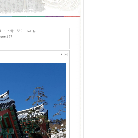
0
ㆍ조회: 1539
.xxx.177