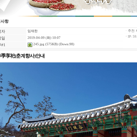
지사항
성자
ㆍ추천:
임재한
ㆍ
IP: 59
성일
2019-04-09 (화) 10:07
#1
245.jpg
(575KB) (Down:98)
春季享祀(춘계향사)안내