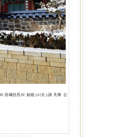
 谷城任氏의 始祖 (시조 ) 諱 天祿 公