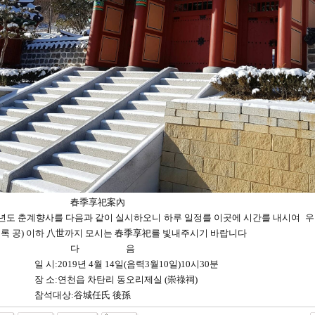
春季享祀案內
9년도 춘계향사를 다음과 같이 실시하오니 하루 일정를 이곳에 시간를 내시여 우리
천록 공) 이하 八世까지 모시는 春季享祀를 빛내주시기 바랍니다
다 음
시:2019년 4월 14일(음력3월10일)10시30분
소:연천읍 차탄리 동오리제실 (崇祿祠)
석대상:谷城任氏 後孫