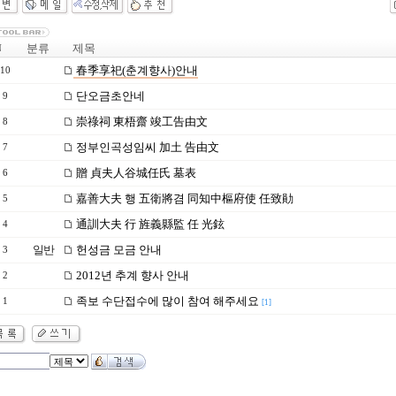
분류
제목
N
春季享祀(춘계향사)안내
10
단오금초안네
9
崇祿祠 東梧齋 竣工告由文
8
정부인곡성임씨 加土 告由文
7
贈 貞夫人谷城任氏 墓表
6
嘉善大夫 행 五衛將겸 同知中樞府使 任致勛
5
通訓大夫 行 旌義縣監 任 光鉉
4
일반
헌성금 모금 안내
3
2012년 추계 향사 안내
2
족보 수단접수에 많이 참여 해주세요
1
[1]