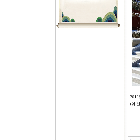
201
(휘 
일 
장 
참