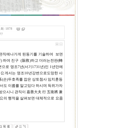
회: 1878
77
 관직에나가게 된동기를 기술하여 보면
) 하여 진구 (賑救)하고 더러는전판(轉
로 영조7년(서기1731년)인 1년만에
 公게서는 영조10년강변으로도망한 사
孫(손)두호족를 잡은 상토첨사 임치훈등
서도 이름를 알고있다 하시며 득위가자
수받으시니 관직이 嘉善大夫 行 五衛將 兼
 公의 행적을 살펴보면 대체적으로 요줌