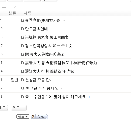
분류
제목
N
春季享祀(춘계향사)안내
10
단오금초안네
9
崇祿祠 東梧齋 竣工告由文
8
정부인곡성임씨 加土 告由文
7
贈 貞夫人谷城任氏 墓表
6
嘉善大夫 행 五衛將겸 同知中樞府使 任致勛
5
通訓大夫 行 旌義縣監 任 光鉉
4
일반
헌성금 모금 안내
3
2012년 추계 향사 안내
2
족보 수단접수에 많이 참여 해주세요
1
[1]