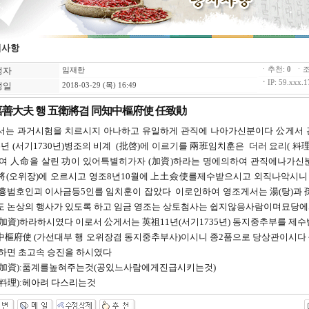
지사항
성자
ㆍ추천:
0
ㆍ조
임재한
ㆍ
IP: 59.xxx.1
성일
2018-03-29 (목) 16:49
嘉善大夫 행 五衛將겸 同知中樞府使 任致勛
서는 과거시험을 치르시지 아나하고 유일하게 관직에 나아가신분이다 公게서
년 (서기1730년)병조의 비계 (批啓)에 이르기를 兩班임치훈은 더러 요리( 料理
여 人命을 살린 功이 있어특별히가자 (加資)하라는 명에의하여 관직에나가신분으
將(오위장)에 오르시고 영조8년10월에 上土僉使를제수받으시고 외직나악시니
흉범호인괴 이사금등5인를 임치훈이 잡았다 이로인하여 영조게서는 湯(탕)과 
도 논상의 행사가 있도록 하고 임금 영조는 상토첨사는 쉽지않응사람이며묘당에
加資)하라하시였다 이로서 公게서는 英祖11년(서기1735년) 동지중추부를 제
中樞府使 (가선대부 행 오위장겸 동지중추부사)이시니 종2품으로 당상관이시다
하면 초고속 승진을 하시였다
(加資):품계를높혀주는것(공있느사람에게진급시키는것)
料理):헤아려 다스리는것