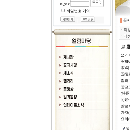
비밀번호 기억
공
｜
ㆍ
작
ㆍ
작
公게
英祖6
販)하
五衛
람과 
장교
(特爲
同知
말로 
가자
요리(