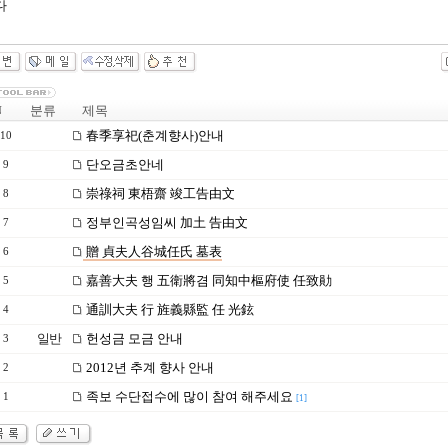
다
분류
제목
N
春季享祀(춘계향사)안내
10
단오금초안네
9
崇祿祠 東梧齋 竣工告由文
8
정부인곡성임씨 加土 告由文
7
贈 貞夫人谷城任氏 墓表
6
嘉善大夫 행 五衛將겸 同知中樞府使 任致勛
5
通訓大夫 行 旌義縣監 任 光鉉
4
일반
헌성금 모금 안내
3
2012년 추계 향사 안내
2
족보 수단접수에 많이 참여 해주세요
1
[1]