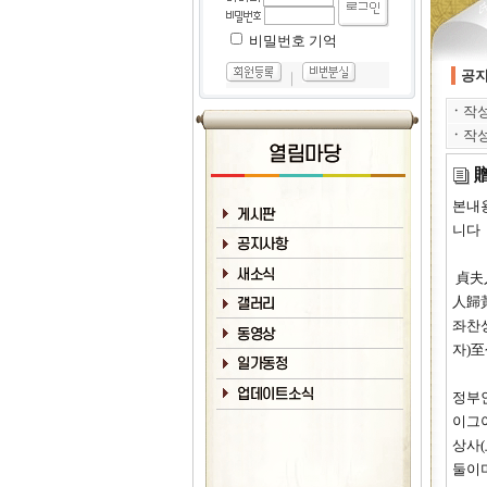
비밀번호 기억
공
｜
ㆍ
작
ㆍ
작
본내
니다
高祖
貞夫人
人歸
좌찬
자)
고조
정부인
이그
상사
둘이며