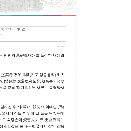
회: 1738
77
人곡성임씨의 墓碑銘내용를 풀이한 내용입
손)其考 甥琴用和 (기고 생금용화) 生夫
번연)曾孫崇政議政府左贊成(증손의정부
玉堂 兩司者(기후위부 사군수 옥당양사
려진 휘 재(載)기 祖父요 휘에손 (遜)
집오시여 아들 여섯에 딸 둘을 두었는데
 이고 외증손에 資憲大夫 로 吏曹判書가
 상세한것은 문좌곡 府君의 비갈의 갈음