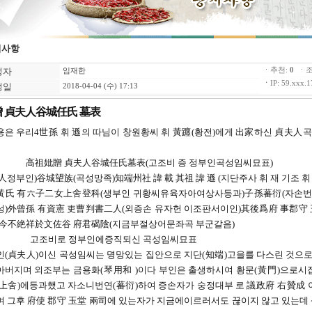
지사항
성자
ㆍ추천:
0
ㆍ조
임재한
ㆍ
IP: 59.xxx.1
성일
2018-04-04 (수) 17:13
贈 貞夫人谷城任氏 墓表
용은 우리4世孫 휘 遜의 따님이 창원황씨 휘 黃躔(황전)에게 出家하신 貞夫
妣贈 貞夫人谷城任氏墓表(고조비 증 정부인곡성임씨묘표)
정부인)谷城望族(곡성망족)知端州社 諱 載 其祖 諱 遜 (지단주사 휘 재 기조 휘 
黃氏 有六子二女上舍登科(생부인 귀황씨유육자아여상사등과)子孫蕃衍(자손
성)外曾孫 有資憲 吏曹判書二人(외증손 유자헌 이조판서이인)其後爲府 事郡守 
至今不絶祥於文佐谷 府君碣陰(지금부절상어문좌곡 부군갈음)
비로 정부인에증직되신 곡성임씨묘표
(貞夫人)이신 곡성임씨는 명망있는 집안으로 지단(知端)고을를 다스린 것으로알
아버지며 외조부는 금용화(琴用和 )이다 부인은 출생하시여 황문(黃門)으로시
(上舍)에등과했고 자소니번연(蕃衍)하여 증손자가 숭정대부 로 議政府 右贊成
 그후 府使 郡守 玉堂 兩司에 있는자가 지금에이르러서도 끊이지 않고 있는데