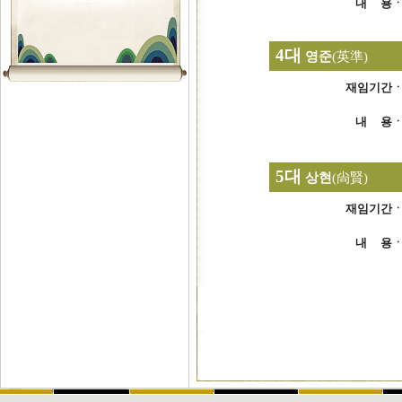
내 용
4대
영준
(
英準
)
재임기간
내 용
5대
상현
(
尙賢
)
재임기간
내 용