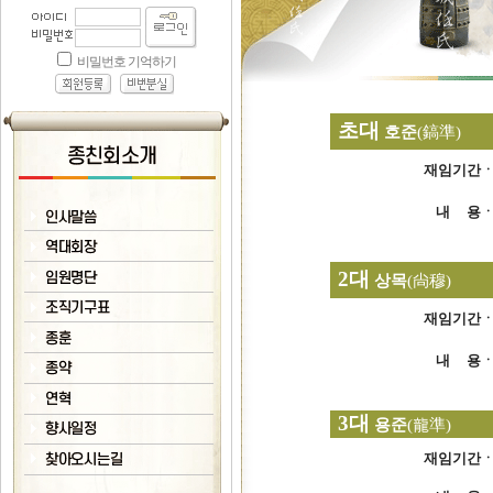
초대
호준
(
鎬準
)
재임기간
내 용
2대
상목
(
尙穆
)
재임기간
내 용
3대
용준
(
龍準
)
재임기간