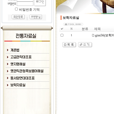
비밀번호 기억
보학자료실
｜
분류
제목
N
gim56(보학
1