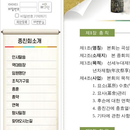
제
1
장 총 칙
제1조(
명칭
) 본회는 곡성
제2조(
소재지
) 본 종회의
제3조(
목적
) 선세누대제
년차제향(年次祭享)
제4조(
사업
) 본회의 목적
1. 묘소(墓所) 수호
2. 묘사(墓舍)관리
3. 후손에 대한 면
4. 종친간에 충효
5. 기타에 관한 사항