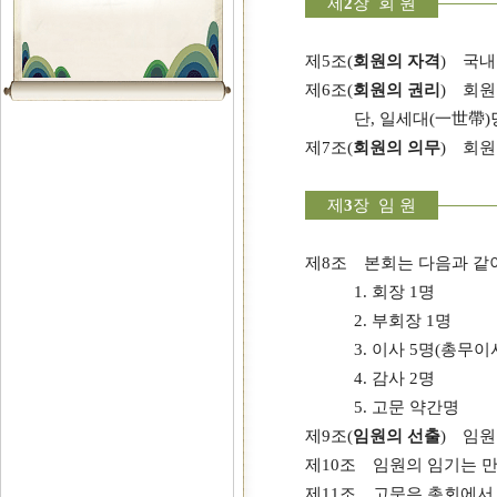
제
2
장 회 원
제5조(
회원의 자격
) 국내
제6조(
회원의 권리
) 회원
단, 일세대(一世帶)
제7조(
회원의 의무
) 회원
제
3
장 임 원
제8조 본회는 다음과 같이
1. 회장 1명
2. 부회장 1명
3. 이사 5명(총무
4. 감사 2명
5. 고문 약간명
제9조(
임원의 선출
) 임원
제10조 임원의 임기는 만
제11조 고문은 총회에서