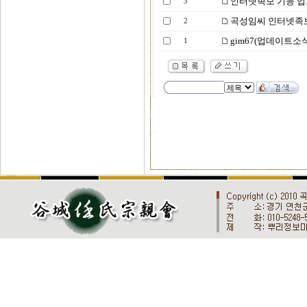
인터넷족보 기능 
3
곡성임씨 인터넷족보
2
gim67(업데이트소
1