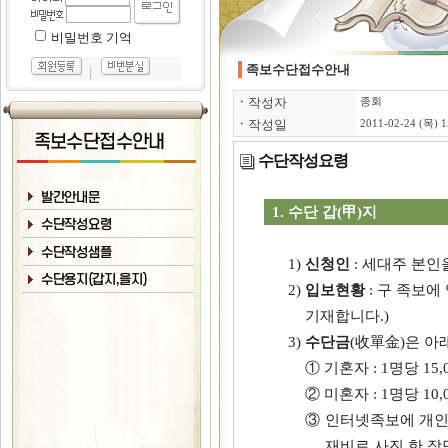
비밀번호 기억
족보수단접수안내
｜
ㆍ
작성자
종회
ㆍ
작성일
2011-02-24 (목) 1
수단작성요령
1. 수단 갑(甲)지
1)
신청인
: 세대주 본인
2)
입보현황
: 구 족보에
기재합니다.)
3)
수단금
(收單金)은 아
① 기혼자 : 1명당 15
② 미혼자 : 1명당 10
③ 인터넷족보에 개인사
재비로 사진 한 장