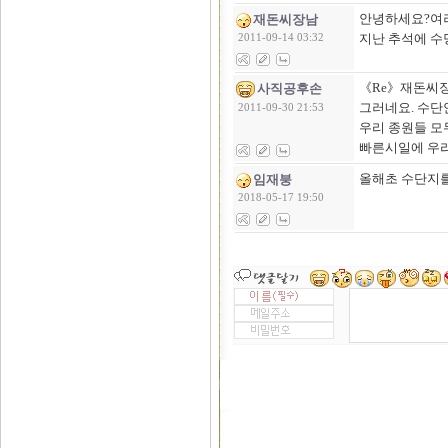
안녕하세요?여러
재돈씨장남
지난 추석에 수
2011-09-14 03:32
《Re》재돈씨장
사직공후손
그러네요. 수단
2011-09-30 21:53
우리 종원들 모
빠른시일에 우리
올해초 수단지를
임재붕
2018-05-17 19:50