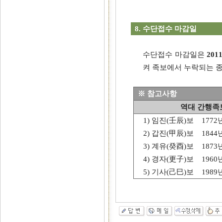
8.
수단접수 마감일
수단접수 마감일은
201
켜 족보에서 누락되는 
※ 참고사항
역대 간행족
1) 임진(壬辰)보 1772
2) 갑진(甲辰)보 1844
3) 계유(癸酉)보 1873
4) 경자(更子)보 1960
5) 기사(己巳)보 1989