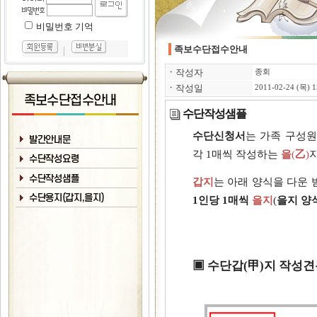
비밀번호 기억
족보수단접수안내
｜
ㆍ
작성자
종회
ㆍ
작성일
2011-02-24 (목) 1
수단작성샘플
수단신청서
는 가족 구성원
각 1매씩 작성하는
을
(
乙
)
갑지
는 아래 양식을 다운
1인당 1매씩
을지
(
을지 양
▣ 수단갑(甲)지 작성