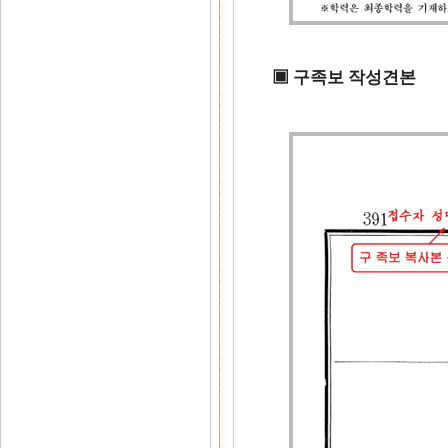
▣ 구족보 작성견본